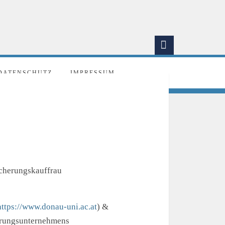
DATENSCHUTZ
IMPRESSUM
icherungskauffrau
https://www.donau-uni.ac.at
) &
herungsunternehmens